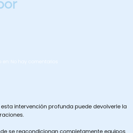
por
o en:
No hay comentarios
esta intervención profunda puede devolverle la
araciones.
nde se reacondicionan completamente equipos