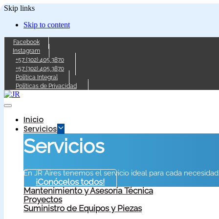
Skip links
Skip to content
Facebook
Instagram
+57 (302) 405 3870
+57 (302) 405 3870
Política Integral
Políticas de Privacidad
Inicio
Servicios
Servicios
En JR Aires tenemos el servicio ideal para cada necesidad
¡Conócelos todos!
Mantenimiento y Asesoría Técnica
Proyectos
Suministro de Equipos y Piezas