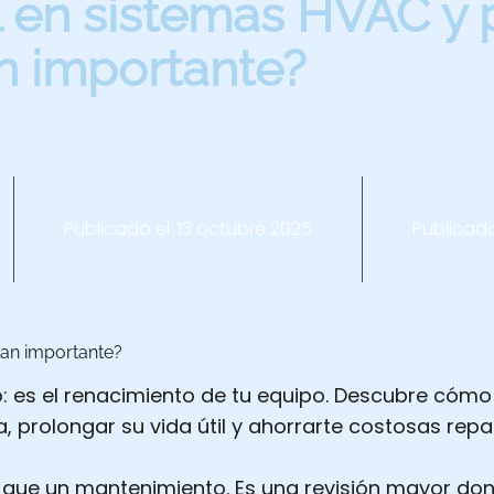
 en sistemas HVAC y 
n importante?
Publicado el:
13 octubre 2025
Publicad
tan importante?
: es el renacimiento de tu equipo. Descubre cómo 
a, prolongar su vida útil y ahorrarte costosas rep
ue un mantenimiento. Es una revisión mayor do