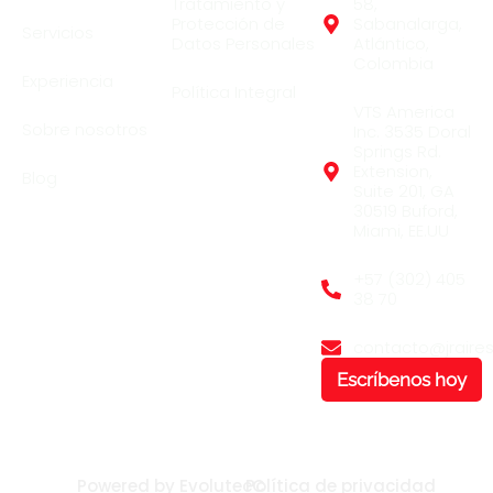
Tratamiento y
58,
Protección de
Sabanalarga,
Servicios
Datos Personales
Atlántico,
Colombia
Experiencia
Política Integral
VTS America
Sobre nosotros
Inc. 3535 Doral
Springs Rd.
Extension,
Blog
Suite 201, GA
30519 Buford,
Miami, EE.UU
+57 (302) 405
38 70
contacto@jraire
Escríbenos hoy
Powered by EvolutecC
Política de privacidad