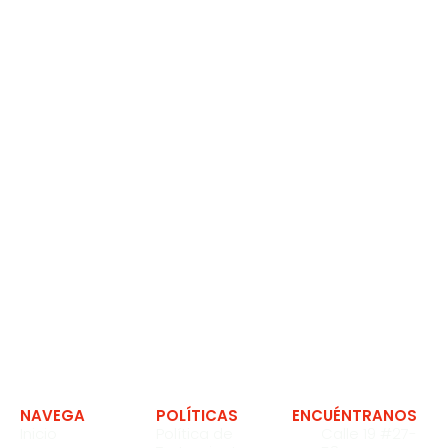
Clínica Portoazul auna
Instalación
Expertos en soluciones en la industria
NAVEGA
POLÍTICAS
ENCUÉNTRANOS
Inicio
Política de
Calle 19 #27-