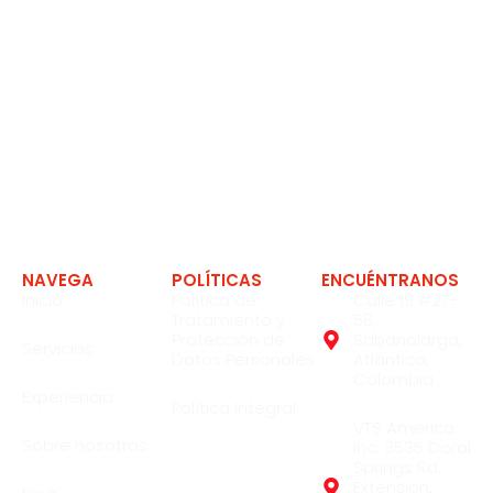
Expertos en soluciones en la industria
NAVEGA
POLÍTICAS
ENCUÉNTRANOS
Inicio
Política de
Calle 19 #27-
Tratamiento y
58,
Protección de
Sabanalarga,
Servicios
Datos Personales
Atlántico,
Colombia
Experiencia
Política Integral
VTS America
Sobre nosotros
Inc. 3535 Doral
Springs Rd.
Extension,