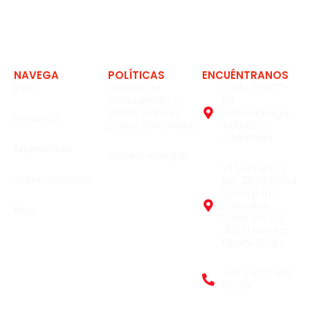
Expertos en soluciones en la industria
NAVEGA
POLÍTICAS
ENCUÉNTRANOS
Inicio
Política de
Calle 19 #27-
Tratamiento y
58,
Protección de
Sabanalarga,
Servicios
Datos Personales
Atlántico,
Colombia
Experiencia
Política Integral
VTS America
Sobre nosotros
Inc. 3535 Doral
Springs Rd.
Extension,
Blog
Suite 201, GA
30519 Buford,
Miami, EE.UU
+57 (302) 405
38 70