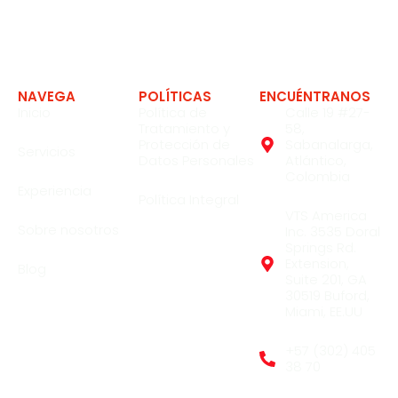
Expertos en soluciones en la industria
NAVEGA
POLÍTICAS
ENCUÉNTRANOS
Inicio
Política de
Calle 19 #27-
Tratamiento y
58,
Protección de
Sabanalarga,
Servicios
Datos Personales
Atlántico,
Colombia
Experiencia
Política Integral
VTS America
Sobre nosotros
Inc. 3535 Doral
Springs Rd.
Extension,
Blog
Suite 201, GA
30519 Buford,
Miami, EE.UU
+57 (302) 405
38 70