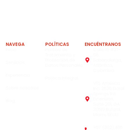
Expertos en soluciones en la industria
NAVEGA
POLÍTICAS
ENCUÉNTRANOS
Inicio
Política de
Calle 19 #27-
Tratamiento y
58,
Protección de
Sabanalarga,
Servicios
Datos Personales
Atlántico,
Colombia
Experiencia
Política Integral
VTS America
Sobre nosotros
Inc. 3535 Doral
Springs Rd.
Extension,
Blog
Suite 201, GA
30519 Buford,
Miami, EE.UU
+57 (302) 405