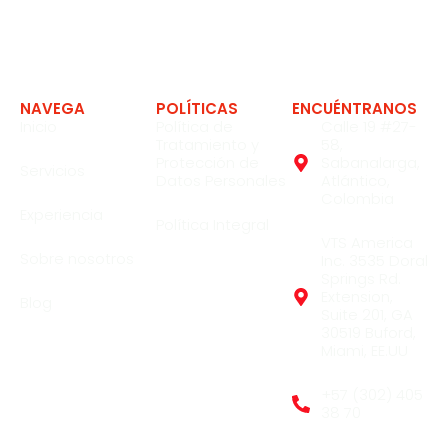
Expertos en soluciones en la industria
NAVEGA
POLÍTICAS
ENCUÉNTRANOS
Inicio
Política de
Calle 19 #27-
Tratamiento y
58,
Protección de
Sabanalarga,
Servicios
Datos Personales
Atlántico,
Colombia
Experiencia
Política Integral
VTS America
Sobre nosotros
Inc. 3535 Doral
Springs Rd.
Extension,
Blog
Suite 201, GA
30519 Buford,
Miami, EE.UU
+57 (302) 405
38 70