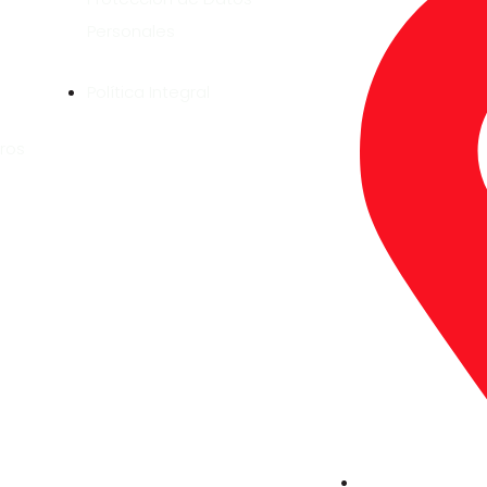
Personales
Política Integral
ros