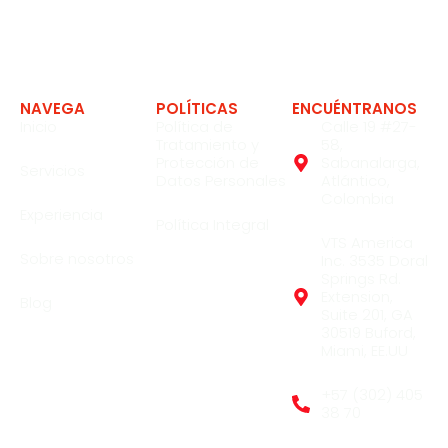
Expertos en soluciones en la industria
NAVEGA
POLÍTICAS
ENCUÉNTRANOS
Inicio
Política de
Calle 19 #27-
Tratamiento y
58,
Protección de
Sabanalarga,
Servicios
Datos Personales
Atlántico,
Colombia
Experiencia
Política Integral
VTS America
Sobre nosotros
Inc. 3535 Doral
Springs Rd.
Extension,
Blog
Suite 201, GA
30519 Buford,
Miami, EE.UU
+57 (302) 405
38 70