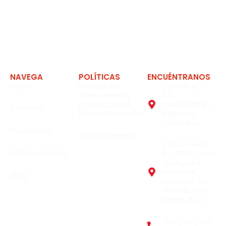
Expertos en soluciones en la industria
NAVEGA
POLÍTICAS
ENCUÉNTRANOS
Inicio
Política de
Calle 19 #27-
Tratamiento y
58,
Protección de
Sabanalarga,
Servicios
Datos Personales
Atlántico,
Colombia
Experiencia
Política Integral
VTS America
Sobre nosotros
Inc. 3535 Doral
Springs Rd.
Extension,
Blog
Suite 201, GA
30519 Buford,
Miami, EE.UU
+57 (302) 405