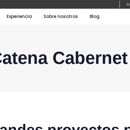
Po
Experiencia
Sobre nosotros
Blog
Catena Caberne
andes proyectos p