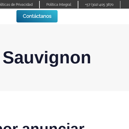
líticas de Privacidad
Política Integral
+57 (302) 405 3870
Contáctanos
t Sauvignon
or anunciar